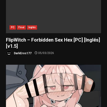
PC
Final
Inglés
FlipWitch – Forbidden Sex Hex [PC] [Inglés]
[v1.5]
DarkEros177
05/03/2026