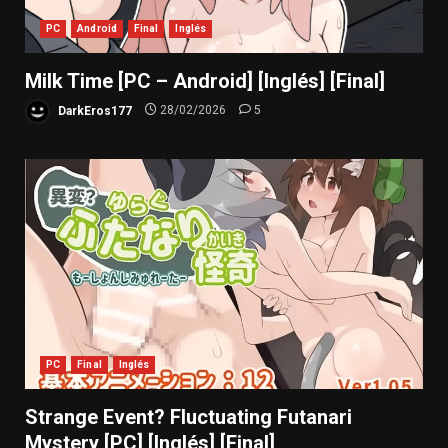
PC
Android
Final
Inglés
Milk Time [PC – Android] [Inglés] [Final]
DarkEros177
28/02/2026
5
PC
Final
Inglés
Strange Event? Fluctuating Futanari
Mystery [PC] [Inglés] [Final]