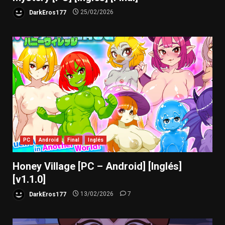
DarkEros177
25/02/2026
PC
Android
Final
Inglés
Honey Village [PC – Android] [Inglés]
[v1.1.0]
DarkEros177
13/02/2026
7