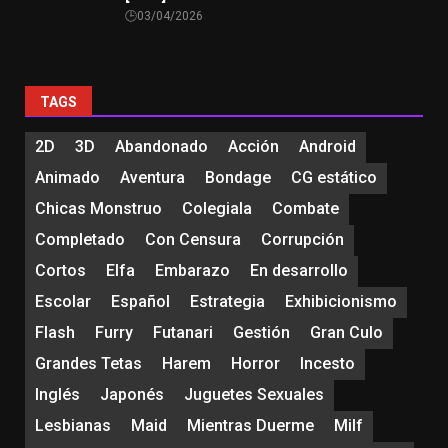
03/04/2026
TAGS
2D
3D
Abandonado
Acción
Android
Animado
Aventura
Bondage
CG estático
Chicas Monstruo
Colegiala
Combate
Completado
Con Censura
Corrupción
Cortos
Elfa
Embarazo
En desarrollo
Escolar
Español
Estrategia
Exhibicionismo
Flash
Furry
Futanari
Gestión
Gran Culo
Grandes Tetas
Harem
Horror
Incesto
Inglés
Japonés
Juguetes Sexuales
Lesbianas
Maid
Mientras Duerme
Milf