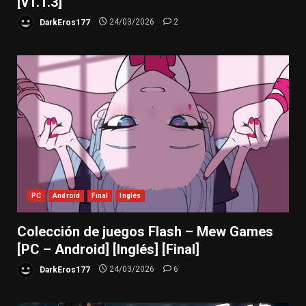
[v1.1.3]
DarkEros177
24/03/2026
2
PC
Android
Final
Inglés
Colección de juegos Flash – Mew Games
[PC – Android] [Inglés] [Final]
DarkEros177
24/03/2026
6