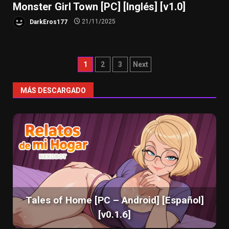
Monster Girl Town [PC] [Inglés] [v1.0]
DarkEros177
21/11/2025
Paginación
1
2
3
Next
de
MÁS DESCARGADO
entradas
Tales of Home [PC – Android] [Español]
[v0.1.6]