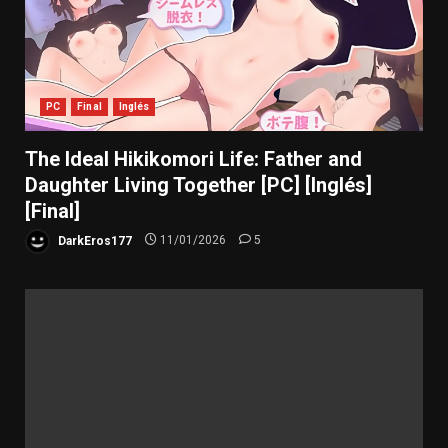
PC
Final
Inglés
The Ideal Hikikomori Life: Father and
Daughter Living Together [PC] [Inglés]
[Final]
DarkEros177
11/01/2026
5