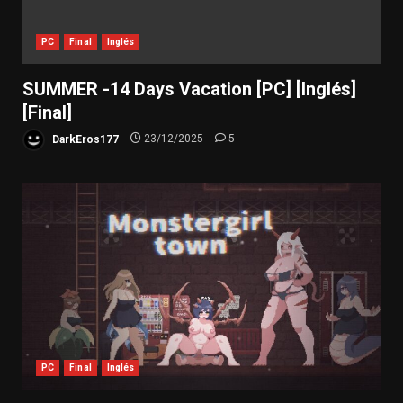
PC
Final
Inglés
SUMMER -14 Days Vacation [PC] [Inglés]
[Final]
DarkEros177
23/12/2025
5
PC
Final
Inglés