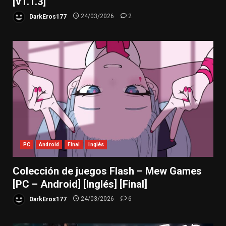
[v1.1.3]
DarkEros177
24/03/2026
2
PC
Android
Final
Inglés
Colección de juegos Flash – Mew Games
[PC – Android] [Inglés] [Final]
DarkEros177
24/03/2026
6