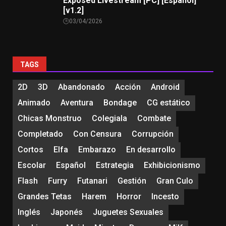
Exposed Livestream [PC] [Español]
[v1.2]
03/04/2026
TAGS
2D
3D
Abandonado
Acción
Android
Animado
Aventura
Bondage
CG estático
Chicas Monstruo
Colegiala
Combate
Completado
Con Censura
Corrupción
Cortos
Elfa
Embarazo
En desarrollo
Escolar
Español
Estrategia
Exhibicionismo
Flash
Furry
Futanari
Gestión
Gran Culo
Grandes Tetas
Harem
Horror
Incesto
Inglés
Japonés
Juguetes Sexuales