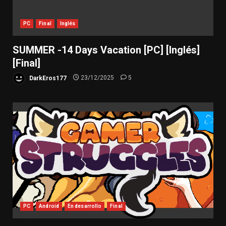
PC
Final
Inglés
SUMMER -14 Days Vacation [PC] [Inglés]
[Final]
DarkEros177
23/12/2025
5
PC
Android
En desarrollo
Final