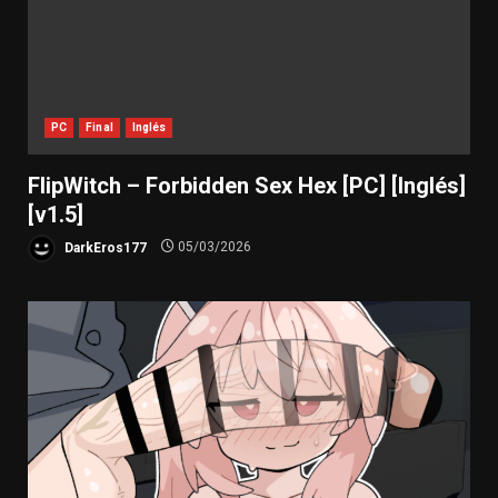
PC
Final
Inglés
FlipWitch – Forbidden Sex Hex [PC] [Inglés]
[v1.5]
DarkEros177
05/03/2026