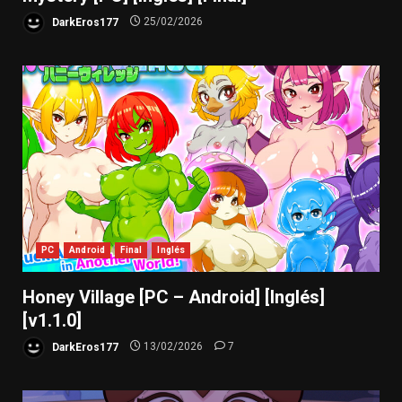
DarkEros177
25/02/2026
PC
Android
Final
Inglés
Honey Village [PC – Android] [Inglés]
[v1.1.0]
DarkEros177
13/02/2026
7