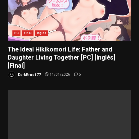
PC
Final
Inglés
The Ideal Hikikomori Life: Father and
Daughter Living Together [PC] [Inglés]
[Final]
DarkEros177
11/01/2026
5