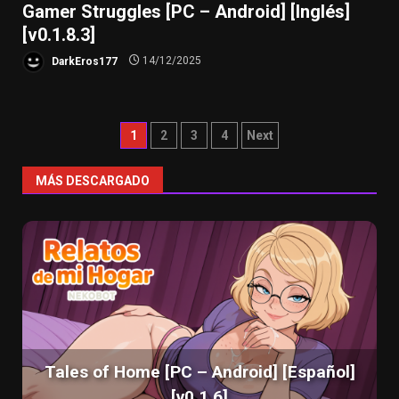
Gamer Struggles [PC – Android] [Inglés]
[v0.1.8.3]
DarkEros177
14/12/2025
Paginación
1
2
3
4
Next
de
MÁS DESCARGADO
entradas
Tales of Home [PC – Android] [Español]
[v0.1.6]