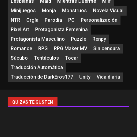
Lesbianas
Maid
Mientras Duerme
Milf
Minijuegos
Monja
Monstruos
Novela Visual
NTR
Orgía
Parodia
PC
Personalización
Pixel Art
Protagonista Femenina
Protagonista Masculino
Puzzle
Renpy
Romance
RPG
RPG Maker MV
Sin censura
Súcubo
Tentáculos
Tocar
Traducción Automática
Traducción de DarkEros177
Unity
Vida diaria
QUIZÁS TE GUSTEN