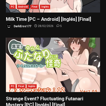
PC
Android
Final
Inglés
Milk Time [PC – Android] [Inglés] [Final]
DarkEros177
28/02/2026
5
PC
Final
Inglés
Strange Event? Fluctuating Futanari
Mystery [PC] [Inglés] [Final]