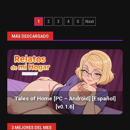
Paginación
1
2
3
4
5
Next
de
MÁS DESCARGADO
entradas
Tales of Home [PC – Android] [Español]
[v0.1.6]
3 MEJORES DEL MES