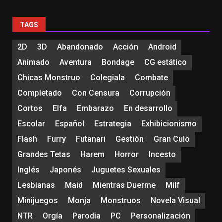
TAGS
2D
3D
Abandonado
Acción
Android
Animado
Aventura
Bondage
CG estático
Chicas Monstruo
Colegiala
Combate
Completado
Con Censura
Corrupción
Cortos
Elfa
Embarazo
En desarrollo
Escolar
Español
Estrategia
Exhibicionismo
Flash
Furry
Futanari
Gestión
Gran Culo
Grandes Tetas
Harem
Horror
Incesto
Inglés
Japonés
Juguetes Sexuales
Lesbianas
Maid
Mientras Duerme
Milf
Minijuegos
Monja
Monstruos
Novela Visual
NTR
Orgía
Parodia
PC
Personalización