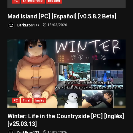
PC
En desarrollo
Español
Mad Island [PC] [Español] [v0.5.8.2 Beta]
DarkEros177
18/03/2026
PC
Final
Inglés
Winter: Life in the Countryside [PC] [Inglés]
[v25.03.13]
DarkEros177
16/03/2026