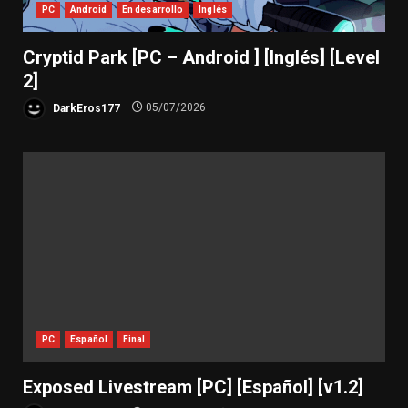
PC
Android
En desarrollo
Inglés
Cryptid Park [PC – Android ] [Inglés] [Level
2]
DarkEros177
05/07/2026
PC
Español
Final
Exposed Livestream [PC] [Español] [v1.2]