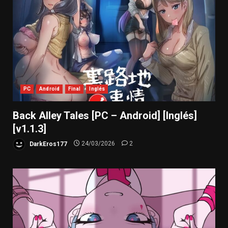
PC
Android
Final
Inglés
Back Alley Tales [PC – Android] [Inglés]
[v1.1.3]
DarkEros177
24/03/2026
2