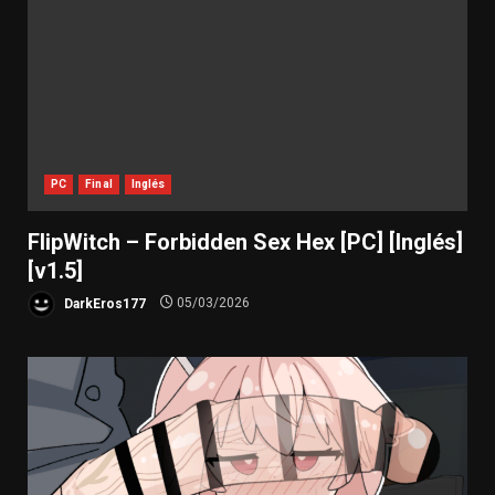
PC
Final
Inglés
FlipWitch – Forbidden Sex Hex [PC] [Inglés]
[v1.5]
DarkEros177
05/03/2026