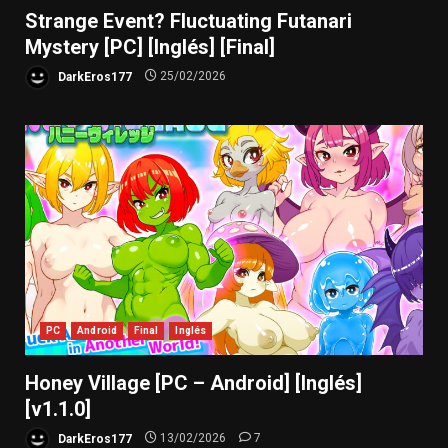
Strange Event? Fluctuating Futanari
Mystery [PC] [Inglés] [Final]
DarkEros177
25/02/2026
PC
Android
Final
Inglés
Honey Village [PC – Android] [Inglés]
[v1.1.0]
DarkEros177
13/02/2026
7