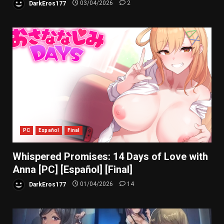
DarkEros177
03/04/2026
2
PC
Español
Final
Whispered Promises: 14 Days of Love with
Anna [PC] [Español] [Final]
DarkEros177
01/04/2026
14