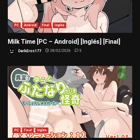
PC
Android
Final
Inglés
Milk Time [PC – Android] [Inglés] [Final]
DarkEros177
28/02/2026
5
PC
Final
Inglés