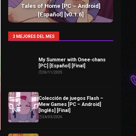
Tales of Home [PC – Android]
[Español] [v0.1.6]
3 MEJORES DEL MES
My Summer with Onee-chans
[PC] [Español] [Final]
26/11/2025
Colección de juegos Flash –
Mew Games [PC – Android]
[Inglés] [Final]
24/03/2026