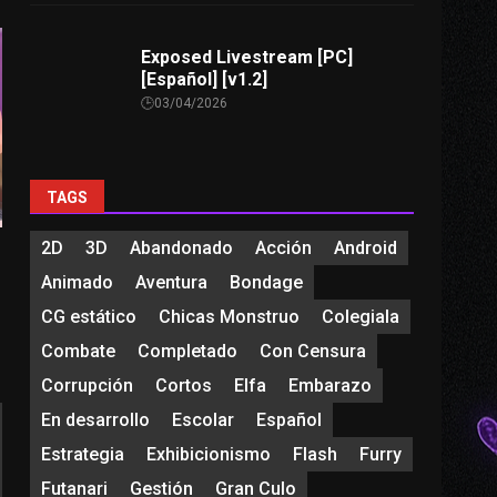
Exposed Livestream [PC]
[Español] [v1.2]
03/04/2026
TAGS
2D
3D
Abandonado
Acción
Android
Animado
Aventura
Bondage
CG estático
Chicas Monstruo
Colegiala
Combate
Completado
Con Censura
Corrupción
Cortos
Elfa
Embarazo
En desarrollo
Escolar
Español
Estrategia
Exhibicionismo
Flash
Furry
Futanari
Gestión
Gran Culo