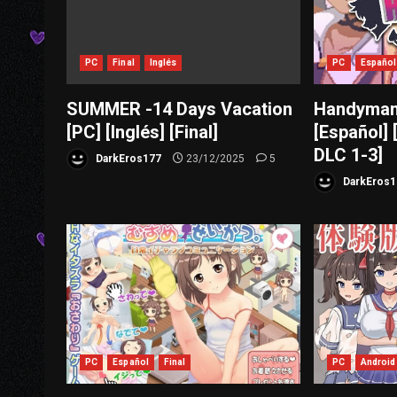
PC
Final
Inglés
PC
Español
SUMMER -14 Days Vacation
Handyman 
[PC] [Inglés] [Final]
[Español]
DLC 1-3]
DarkEros177
23/12/2025
5
DarkEros1
PC
Español
Final
PC
Android