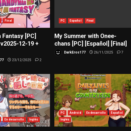
Final
PC
Español
Final
Fantasy [PC]
My Summer with Onee-
 [v2025-12-19 +
chans [PC] [Español] [Final]
DarkEros177
26/11/2025
7
77
23/12/2025
2
PC
Android
En desarrollo
Español
En desarrollo
Inglés
Inglés