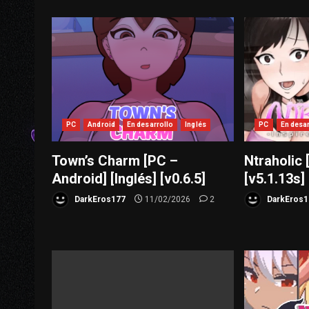
PC
Android
En desarrollo
Inglés
PC
En desa
Town’s Charm [PC –
Ntraholic 
Android] [Inglés] [v0.6.5]
[v5.1.13s]
DarkEros177
11/02/2026
2
DarkEros1