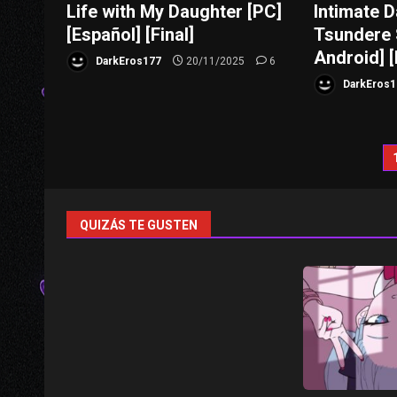
Life with My Daughter [PC]
Intimate 
[Español] [Final]
Tsundere 
Android] [
DarkEros177
20/11/2025
6
DarkEros1
P
d
e
QUIZÁS TE GUSTEN