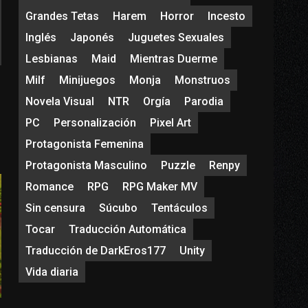
Grandes Tetas
Harem
Horror
Incesto
Inglés
Japonés
Juguetes Sexuales
Lesbianas
Maid
Mientras Duerme
Milf
Minijuegos
Monja
Monstruos
Novela Visual
NTR
Orgía
Parodia
PC
Personalización
Pixel Art
Protagonista Femenina
Protagonista Masculino
Puzzle
Renpy
Romance
RPG
RPG Maker MV
Sin censura
Súcubo
Tentáculos
Tocar
Traducción Automática
Traducción de DarkEros177
Unity
Vida diaria