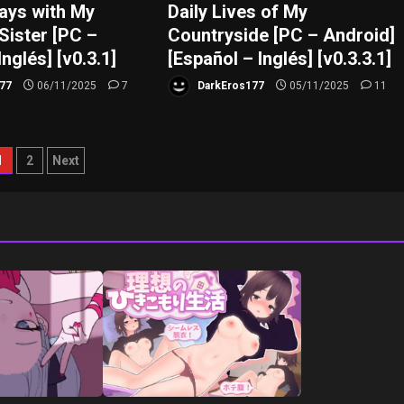
Days with My
Daily Lives of My
Sister [PC –
Countryside [PC – Android]
Inglés] [v0.3.1]
[Español – Inglés] [v0.3.3.1]
77
06/11/2025
7
DarkEros177
05/11/2025
11
aginación
1
2
Next
e
ntradas