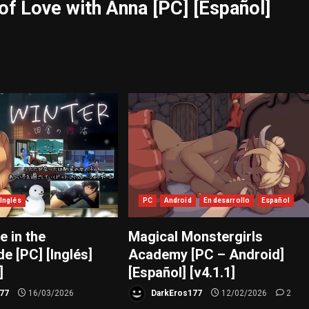
f Love with Anna [PC] [Español]
Inglés
PC
Android
En desarrollo
Español
e in the
Magical Monstergirls
e [PC] [Inglés]
Academy [PC – Android]
]
[Español] [v4.1.1]
77
16/03/2026
DarkEros177
12/02/2026
2