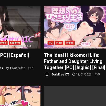
rrollo
Español
PC
Final
Inglés
[PC] [Español]
The Ideal Hikikomori Life:
Father and Daughter Living
Together [PC] [Inglés] [Final]
77
18/01/2026
5
DarkEros177
11/01/2026
5