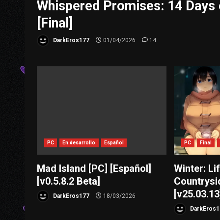
Whispered Promises: 14 Days o
[Final]
DarkEros177
01/04/2026
14
PC
En desarrollo
Español
PC
Final
Mad Island [PC] [Español]
Winter: Lif
[v0.5.8.2 Beta]
Countrysid
[v25.03.13
DarkEros177
18/03/2026
DarkEros1