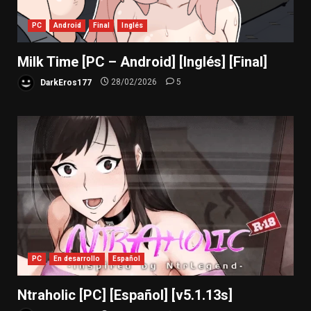
PC
Android
Final
Inglés
Milk Time [PC – Android] [Inglés] [Final]
DarkEros177
28/02/2026
5
PC
En desarrollo
Español
Ntraholic [PC] [Español] [v5.1.13s]