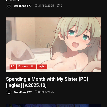
DarkEros177
31/10/2025
2
PC
En desarrollo
Inglés
Spending a Month with My Sister [PC]
[Inglés] [v.2025.10]
DarkEros177
03/10/2025