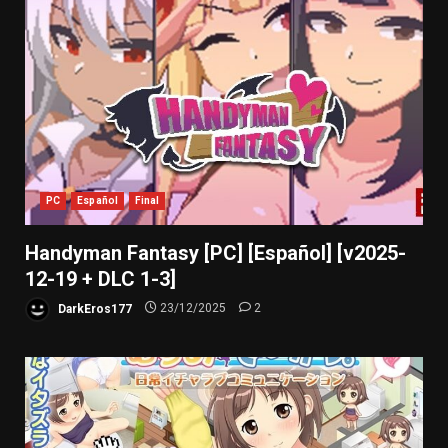
PC
Español
Final
Handyman Fantasy [PC] [Español] [v2025-
12-19 + DLC 1-3]
DarkEros177
23/12/2025
2