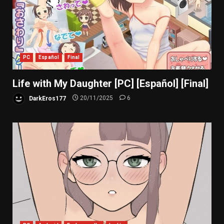
PC
Español
Final
Life with My Daughter [PC] [Español] [Final]
DarkEros177
20/11/2025
6