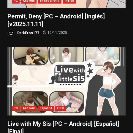
PC
Android
En desarrollo
Inglés
Permit, Deny [PC – Android] [Inglés]
[v2025.11.11]
DarkEros177
12/11/2025
PC
Android
Español
Final
Live with My Sis [PC – Android] [Español]
[Final]