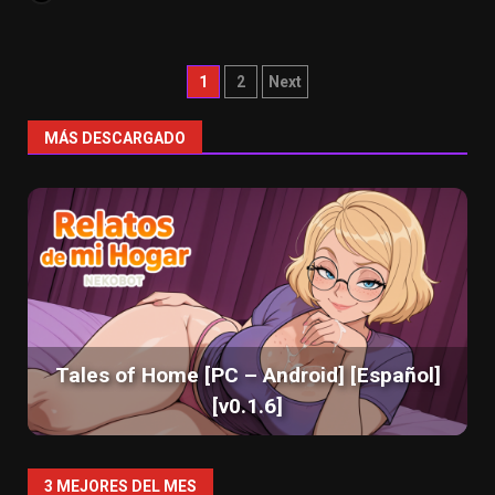
Paginación
1
2
Next
de
MÁS DESCARGADO
entradas
Tales of Home [PC – Android] [Español]
[v0.1.6]
3 MEJORES DEL MES