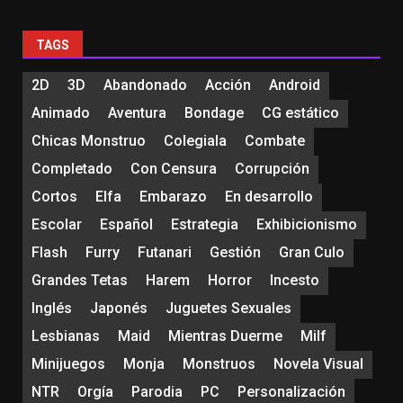
TAGS
2D
3D
Abandonado
Acción
Android
Animado
Aventura
Bondage
CG estático
Chicas Monstruo
Colegiala
Combate
Completado
Con Censura
Corrupción
Cortos
Elfa
Embarazo
En desarrollo
Escolar
Español
Estrategia
Exhibicionismo
Flash
Furry
Futanari
Gestión
Gran Culo
Grandes Tetas
Harem
Horror
Incesto
Inglés
Japonés
Juguetes Sexuales
Lesbianas
Maid
Mientras Duerme
Milf
Minijuegos
Monja
Monstruos
Novela Visual
NTR
Orgía
Parodia
PC
Personalización