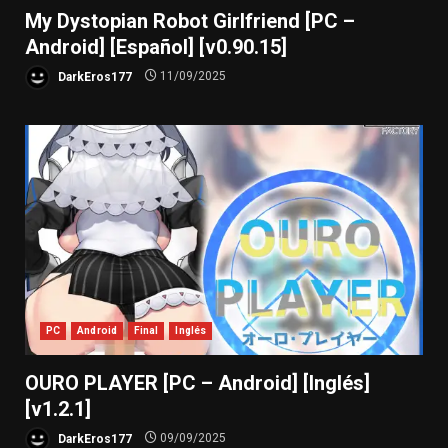
My Dystopian Robot Girlfriend [PC –
Android] [Español] [v0.90.15]
DarkEros177
11/09/2025
PC
Android
Final
Inglés
OURO PLAYER [PC – Android] [Inglés]
[v1.2.1]
DarkEros177
09/09/2025