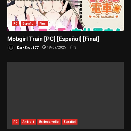
PC
Español
Final
Mobgirl Train [PC] [Español] [Final]
DarkEros177
18/09/2025
3
PC
Android
En desarrollo
Español