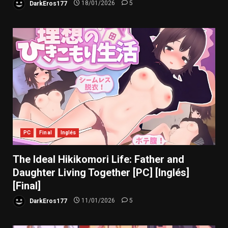
DarkEros177
18/01/2026
5
PC
Final
Inglés
The Ideal Hikikomori Life: Father and
Daughter Living Together [PC] [Inglés]
[Final]
DarkEros177
11/01/2026
5