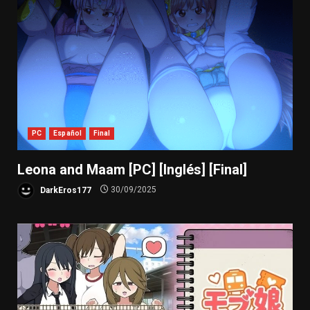
PC
Español
Final
Leona and Maam [PC] [Inglés] [Final]
DarkEros177
30/09/2025