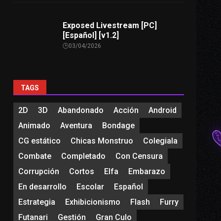
Exposed Livestream [PC]
[Español] [v1.2]
03/04/2026
TAGS
2D
3D
Abandonado
Acción
Android
Animado
Aventura
Bondage
CG estático
Chicas Monstruo
Colegiala
Combate
Completado
Con Censura
Corrupción
Cortos
Elfa
Embarazo
En desarrollo
Escolar
Español
Estrategia
Exhibicionismo
Flash
Furry
Futanari
Gestión
Gran Culo