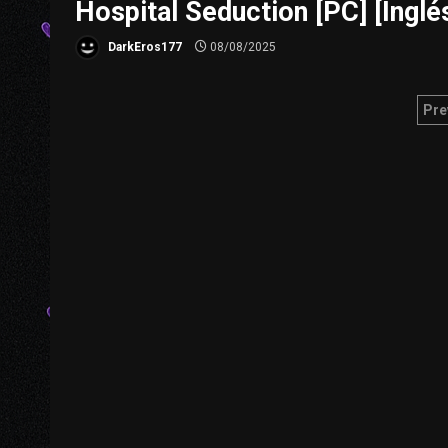
Hospital Seduction [PC] [Inglés
DarkEros177
08/08/2025
Pa
Pre
d
en