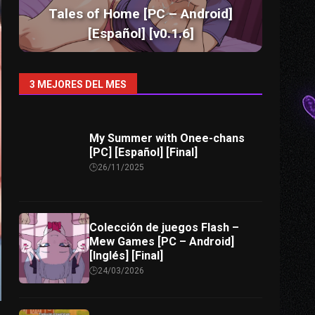
Tales of Home [PC – Android]
[Español] [v0.1.6]
3 MEJORES DEL MES
My Summer with Onee-chans
[PC] [Español] [Final]
26/11/2025
Colección de juegos Flash –
Mew Games [PC – Android]
[Inglés] [Final]
24/03/2026