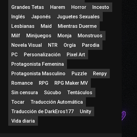
Grandes Tetas
Harem
Horror
Incesto
Inglés
Japonés
Juguetes Sexuales
Lesbianas
Maid
Mientras Duerme
Milf
Minijuegos
Monja
Monstruos
Novela Visual
NTR
Orgía
Parodia
PC
Personalización
Pixel Art
Protagonista Femenina
Protagonista Masculino
Puzzle
Renpy
Romance
RPG
RPG Maker MV
Sin censura
Súcubo
Tentáculos
Tocar
Traducción Automática
Traducción de DarkEros177
Unity
Vida diaria