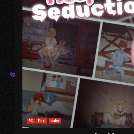
PC
Final
Inglés